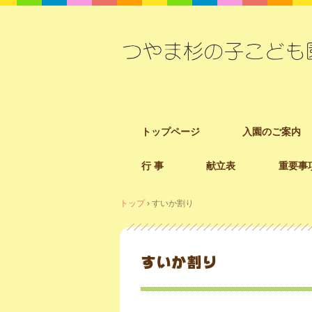
コ
トップページ
入園のご案内
ン
テ
行 事
献立表
重要事
ン
ツ
へ
トップ
›
すいか割り
ス
キ
ッ
すいか割り
プ