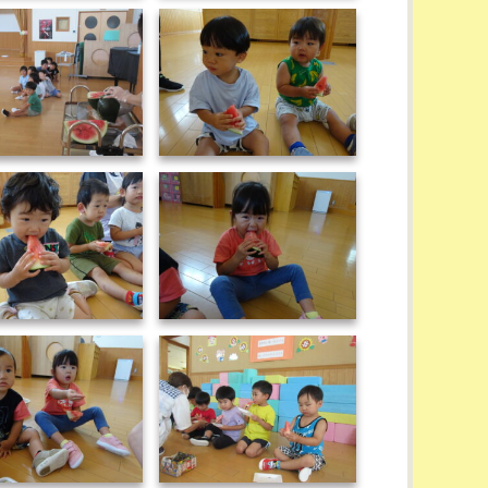
IMG_0731
DSC00109
DSC00112
DSC00114