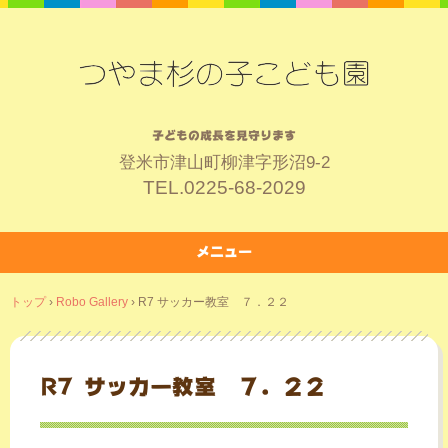
子どもの成長を見守ります
登米市津山町柳津字形沼9-2
TEL.
0225-68-2029
メニュー
コ
トップ
›
Robo Gallery
›
R7 サッカー教室 ７．２２
ン
テ
ン
ツ
R7 サッカー教室 ７．２２
へ
ス
キ