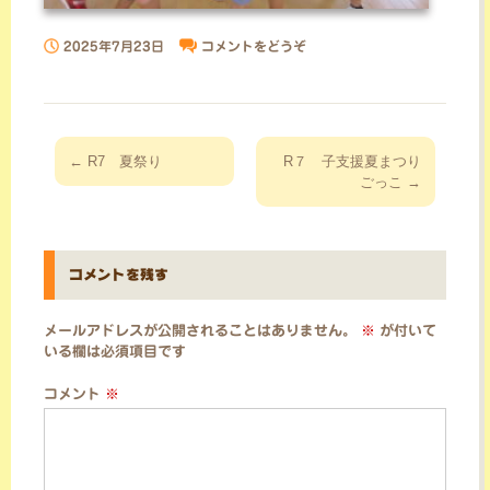
2025年7月23日
コメントをどうぞ
投
←
R7 夏祭り
R７ 子支援夏まつり
稿
ごっこ
→
ナ
ビ
ゲ
コメントを残す
ー
シ
メールアドレスが公開されることはありません。
※
が付いて
ョ
いる欄は必須項目です
ン
コメント
※