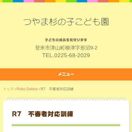
子どもの成長を見守ります
登米市津山町柳津字形沼9-2
TEL.
0225-68-2029
メニュー
コ
トップ
›
Robo Gallery
›
R7 不審者対応訓練
ン
テ
ン
ツ
R7 不審者対応訓練
へ
ス
キ