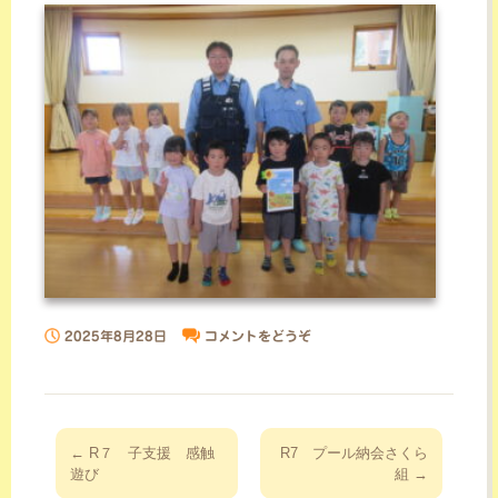
2025年8月28日
コメントをどうぞ
投
←
R７ 子支援 感触
R7 プール納会さくら
稿
遊び
組
→