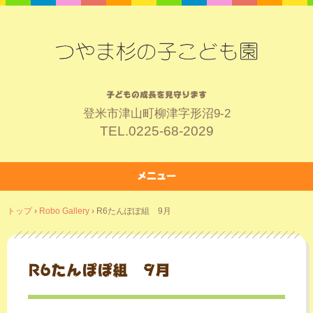
子どもの成長を見守ります
登米市津山町柳津字形沼9-2
TEL.
0225-68-2029
メニュー
コ
トップ
›
Robo Gallery
›
R6たんぽぽ組 9月
ン
テ
ン
ツ
R6たんぽぽ組 9月
へ
ス
キ