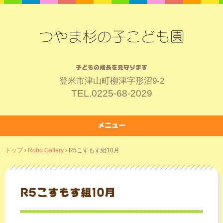
子どもの成長を見守ります
登米市津山町柳津字形沼9-2
TEL.
0225-68-2029
メニュー
コ
トップ
›
Robo Gallery
›
R5こすもす組10月
ン
テ
ン
ツ
R5こすもす組10月
へ
ス
キ