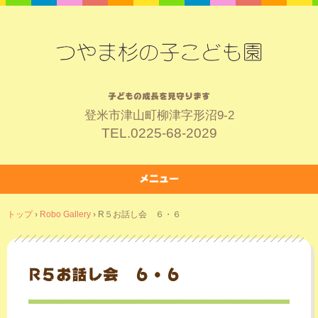
子どもの成長を見守ります
登米市津山町柳津字形沼9-2
TEL.
0225-68-2029
メニュー
コ
トップ
›
Robo Gallery
›
R５お話し会 ６・６
ン
テ
ン
ツ
R５お話し会 ６・６
へ
ス
キ