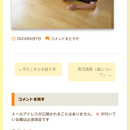
2023年6月7日
コメントをどうぞ
投
←
R５こすもす組５月
育児講座（歯につい
稿
て）
→
ナ
ビ
ゲ
コメントを残す
ー
シ
メールアドレスが公開されることはありません。
※
が付いて
ョ
いる欄は必須項目です
ン