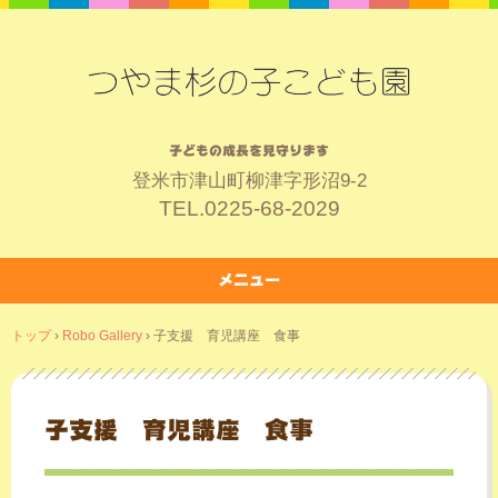
子どもの成長を見守ります
登米市津山町柳津字形沼9-2
TEL.
0225-68-2029
メニュー
コ
トップ
›
Robo Gallery
›
子支援 育児講座 食事
ン
テ
ン
ツ
子支援 育児講座 食事
へ
ス
キ