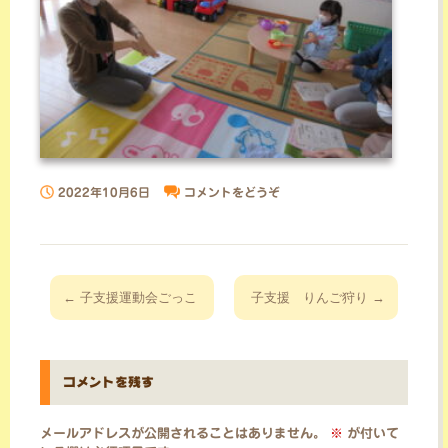
2022年10月6日
コメントをどうぞ
投
←
子支援運動会ごっこ
子支援 りんご狩り
→
稿
ナ
ビ
コメントを残す
ゲ
ー
メールアドレスが公開されることはありません。
※
が付いて
シ