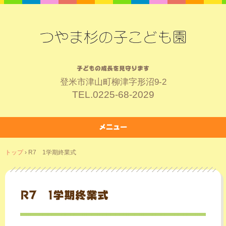
子どもの成長を見守ります
登米市津山町柳津字形沼9-2
TEL.
0225-68-2029
メニュー
コ
トップ
›
R7 1学期終業式
ン
テ
ン
ツ
R7 1学期終業式
へ
ス
キ