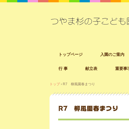
コ
トップページ
入園のご案内
ン
テ
行 事
献立表
重要事
ン
ツ
へ
トップ
›
R7 柳風園春まつり
ス
キ
ッ
R7 柳風園春まつり
プ