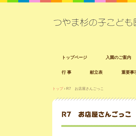
コ
トップページ
入園のご案内
ン
テ
行 事
献立表
重要事
ン
ツ
へ
トップ
›
R7 お店屋さんごっこ
ス
キ
ッ
R7 お店屋さんごっこ
プ