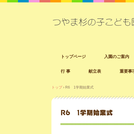
コ
トップページ
入園のご案内
ン
テ
行 事
献立表
重要事
ン
ツ
へ
トップ
›
R6 1学期始業式
ス
キ
ッ
R6 1学期始業式
プ