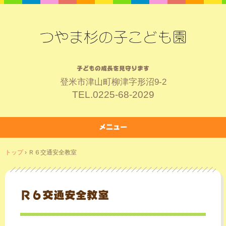
子どもの成長を見守ります
登米市津山町柳津字形沼9-2
TEL.
0225-68-2029
メニュー
コ
トップ
›
Ｒ６交通安全教室
ン
テ
ン
ツ
Ｒ６交通安全教室
へ
ス
キ