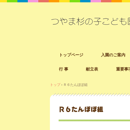
コ
トップページ
入園のご案内
ン
テ
行 事
献立表
重要事
ン
ツ
へ
トップ
›
Ｒ６たんぽぽ組
ス
キ
ッ
Ｒ６たんぽぽ組
プ