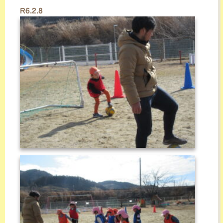
ッ
R6.2.8
プ