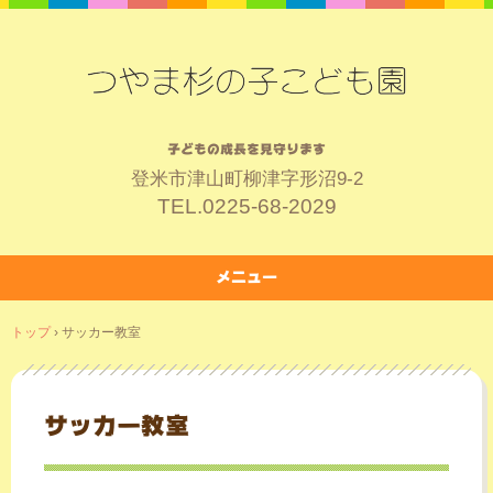
子どもの成長を見守ります
登米市津山町柳津字形沼9-2
TEL.
0225-68-2029
メニュー
コ
トップ
›
サッカー教室
ン
テ
ン
ツ
サッカー教室
へ
ス
キ