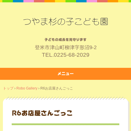
子どもの成長を見守ります
登米市津山町柳津字形沼9-2
TEL.
0225-68-2029
メニュー
コ
トップ
›
Robo Gallery
›
R6お店屋さんごっこ
ン
テ
ン
ツ
R6お店屋さんごっこ
へ
ス
キ