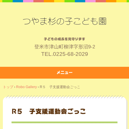
子どもの成長を見守ります
登米市津山町柳津字形沼9-2
TEL.
0225-68-2029
メニュー
コ
トップ
›
Robo Gallery
›
R５ 子支援運動会ごっこ
ン
テ
ン
ツ
R５ 子支援運動会ごっこ
へ
ス
キ