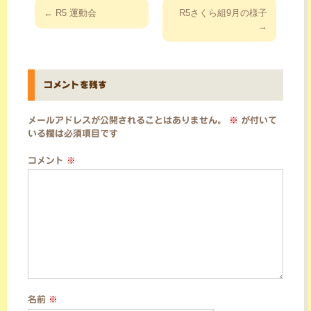
投
←
R5 運動会
R5さくら組9月の様子
稿
→
ナ
ビ
ゲ
コメントを残す
ー
シ
メールアドレスが公開されることはありません。
※
が付いて
ョ
いる欄は必須項目です
ン
コメント
※
名前
※