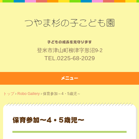
子どもの成長を見守ります
登米市津山町柳津字形沼9-2
TEL.
0225-68-2029
メニュー
コ
トップ
›
Robo Gallery
›
保育参加～4・5歳児～
ン
テ
ン
ツ
保育参加～4・5歳児～
へ
ス
キ