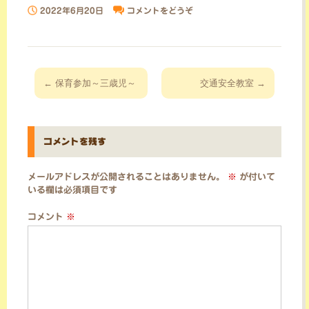
2022年6月20日
コメントをどうぞ
投
←
保育参加～三歳児～
交通安全教室
→
稿
ナ
ビ
コメントを残す
ゲ
ー
メールアドレスが公開されることはありません。
※
が付いて
シ
いる欄は必須項目です
ョ
コメント
※
ン