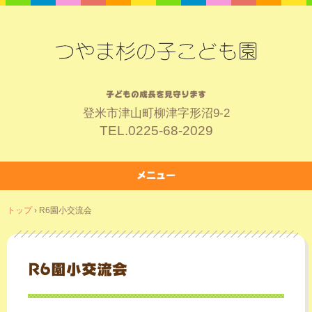
子どもの成長を見守ります
登米市津山町柳津字形沼9-2
TEL.
0225-68-2029
メニュー
コ
トップ
›
R6園小交流会
ン
テ
ン
ツ
R6園小交流会
へ
ス
キ