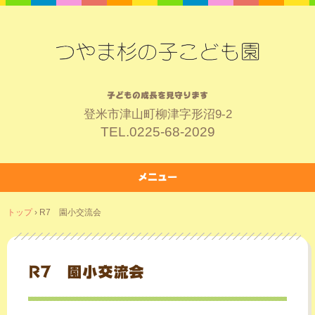
子どもの成長を見守ります
登米市津山町柳津字形沼9-2
TEL.
0225-68-2029
メニュー
コ
トップ
›
R7 園小交流会
ン
テ
ン
ツ
R7 園小交流会
へ
ス
キ